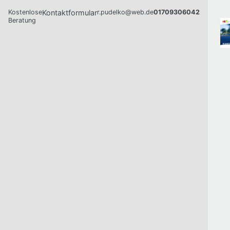
Kostenlose
Kontaktformular
r.pudelko@web.de
01709306042
Beratung