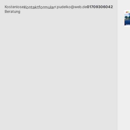
Kostenlose
Kontaktformular
r.pudelko@web.de
01709306042
Beratung