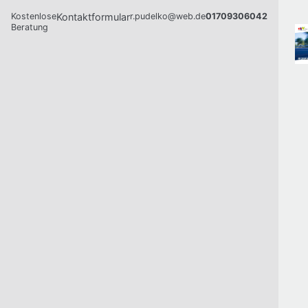
Kostenlose
Kontaktformular
r.pudelko@web.de
01709306042
Beratung