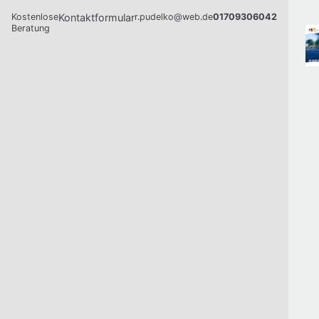
Kostenlose
Kontaktformular
r.pudelko@web.de
01709306042
Beratung