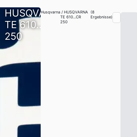
HUSQVARNA
Husqvarna
/
HUSQVARNA
(
8
TE 610...CR
Ergebnisse)
TE 610...CR
250
250