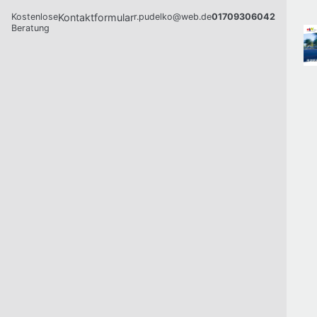
Kostenlose
Kontaktformular
r.pudelko@web.de
01709306042
Beratung