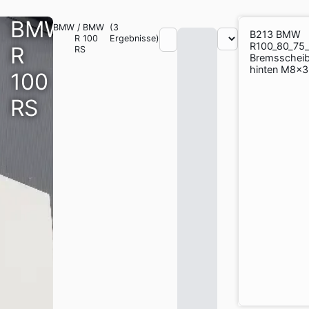
BMW
BMW
/
BMW
(
3
B213 BMW
R 100
Ergebnisse)
R100_80_75_
R
RS
Bremsschei
hinten M8x
100
RS