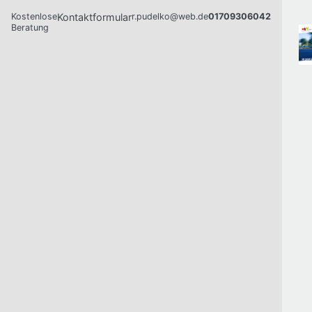
Kostenlose
Kontaktformular
r.pudelko@web.de
01709306042
Beratung