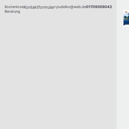
Kostenlose
Kontaktformular
r.pudelko@web.de
01709306042
Beratung