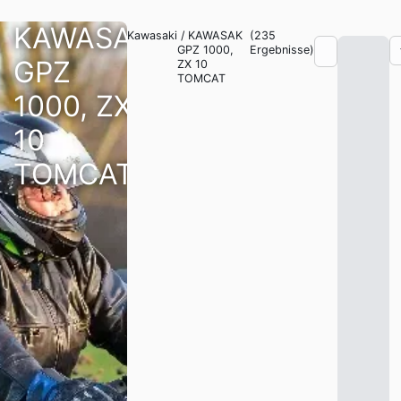
KAWASAK
Kawasaki
/
KAWASAK
(
235
GPZ 1000,
Ergebnisse)
GPZ
ZX 10
TOMCAT
1000, ZX
10
TOMCAT