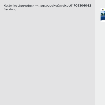
Kostenlose
Kontaktformular
r.pudelko@web.de
01709306042
Beratung