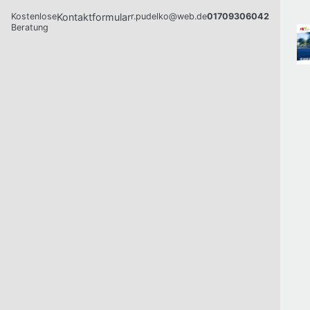
Kostenlose
Kontaktformular
r.pudelko@web.de
01709306042
Beratung