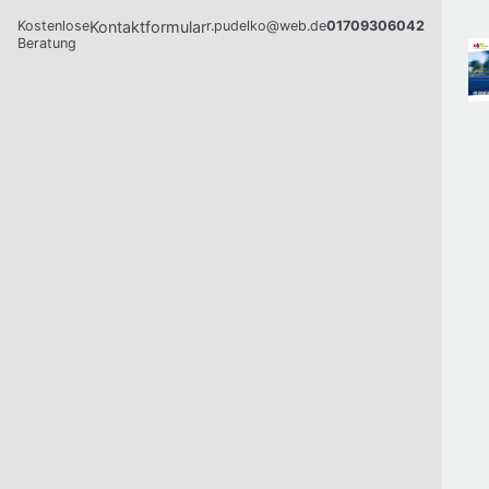
Kostenlose
Kontaktformular
r.pudelko@web.de
01709306042
Beratung