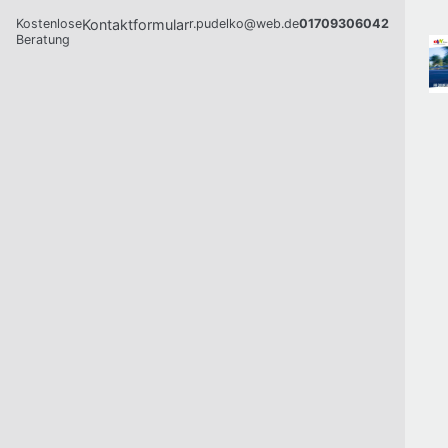
Kostenlose
Kontaktformular
r.pudelko@web.de
01709306042
Beratung