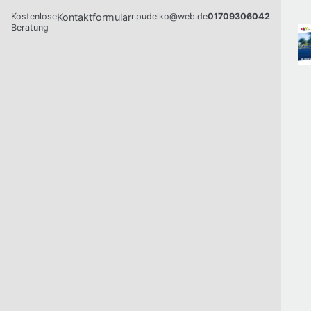
Kostenlose
Kontaktformular
r.pudelko@web.de
01709306042
Beratung