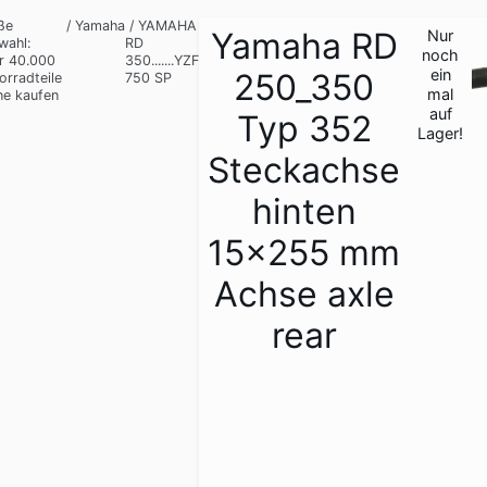
ße
/
Yamaha
/
YAMAHA
Yamaha RD
Nur
wahl:
RD
noch
r 40.000
350.......YZF
ein
250_350
orradteile
750 SP
mal
ne kaufen
auf
Typ 352
Lager!
Steckachse
hinten
15x255 mm
Achse axle
rear