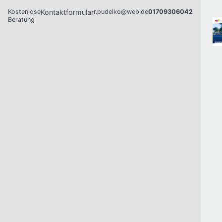
Kostenlose
Kontaktformular
r.pudelko@web.de
01709306042
Beratung