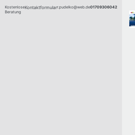
Kostenlose
Kontaktformular
r.pudelko@web.de
01709306042
Beratung