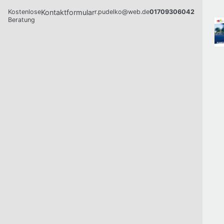
Kostenlose
Kontaktformular
r.pudelko@web.de
01709306042
Beratung