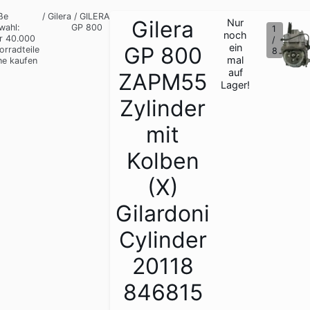
ße
/
Gilera
/
GILERA
Gilera
Nur
wahl:
GP 800
1
noch
r 40.000
/
ein
GP 800
orradteile
8
mal
ne kaufen
auf
ZAPM55
Lager!
Zylinder
mit
Kolben
(X)
Gilardoni
Cylinder
20118
846815