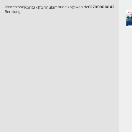
Kostenlose
Kontaktformular
r.pudelko@web.de
01709306042
Beratung