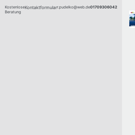
Kostenlose
Kontaktformular
r.pudelko@web.de
01709306042
Beratung