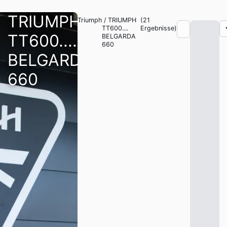
TRIUMPH
Triumph
/
TRIUMPH
(
21
TT600....
Ergebnisse)
TT600....
BELGARDA
660
BELGARDA
660