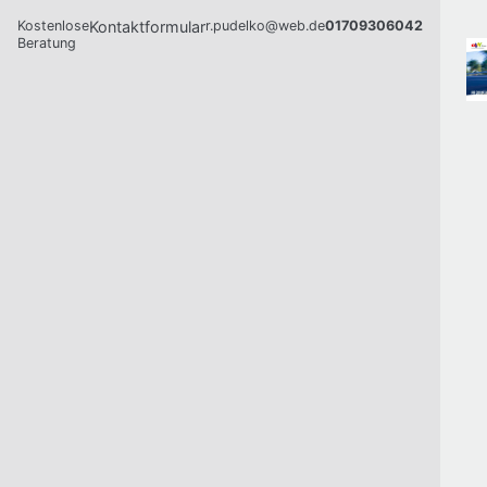
Kostenlose
Kontaktformular
r.pudelko@web.de
01709306042
Beratung