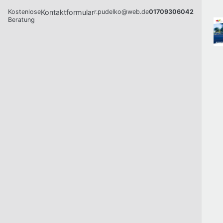
Kostenlose
Kontaktformular
r.pudelko@web.de
01709306042
Beratung