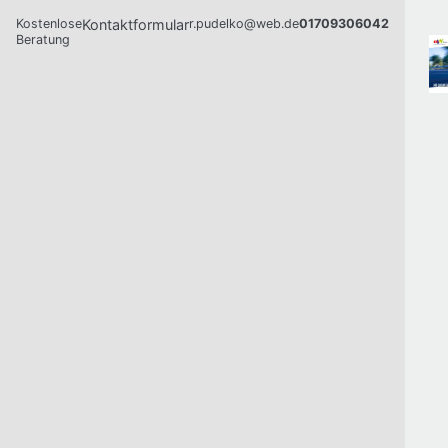
Kostenlose
Kontaktformular
r.pudelko@web.de
01709306042
Beratung