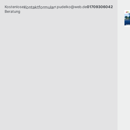
Kostenlose
Kontaktformular
r.pudelko@web.de
01709306042
Beratung