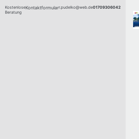
Kostenlose
Kontaktformular
r.pudelko@web.de
01709306042
Beratung