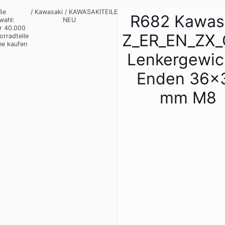
ße
/
Kawasaki
/
KAWASAKITEILE
R682 Kawas
wahl:
NEU
r 40.000
Z_ER_EN_ZX
orradteile
ne kaufen
Lenkergewic
Enden 36x
mm M8