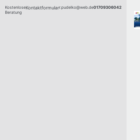
Kostenlose
Kontaktformular
r.pudelko@web.de
01709306042
Beratung