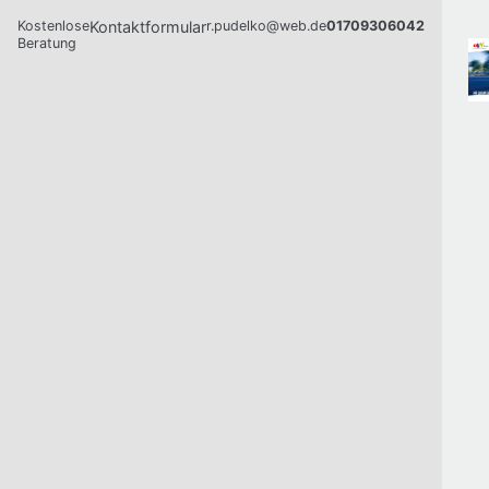
Kostenlose
Kontaktformular
r.pudelko@web.de
01709306042
Beratung