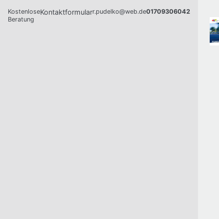
Kostenlose
Kontaktformular
r.pudelko@web.de
01709306042
Beratung