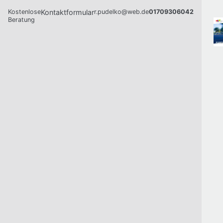
Kostenlose
Kontaktformular
r.pudelko@web.de
01709306042
Beratung