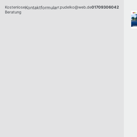
Kostenlose
Kontaktformular
r.pudelko@web.de
01709306042
Beratung