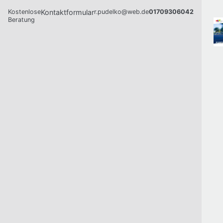
Kostenlose
Kontaktformular
r.pudelko@web.de
01709306042
Beratung