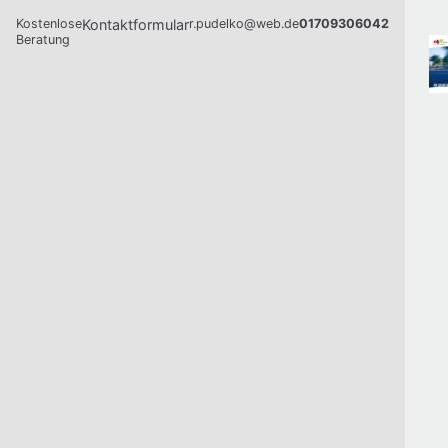
Kostenlose
Kontaktformular
r.pudelko@web.de
01709306042
Beratung