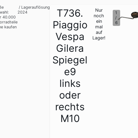
ße
/
Lagerauflösung
T736.
Nur
wahl:
2024
1
noch
r 40.000
/
ein
Piaggio
orradteile
6
mal
ne kaufen
auf
Vespa
Lager!
Gilera
Spiegel
e9
links
oder
rechts
M10