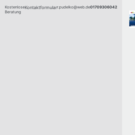
Kostenlose
Kontaktformular
r.pudelko@web.de
01709306042
Beratung