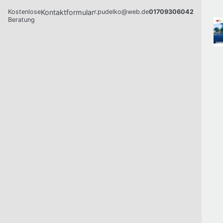
Kostenlose
Kontaktformular
r.pudelko@web.de
01709306042
Beratung