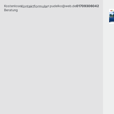
Kostenlose
Kontaktformular
r.pudelko@web.de
01709306042
Beratung