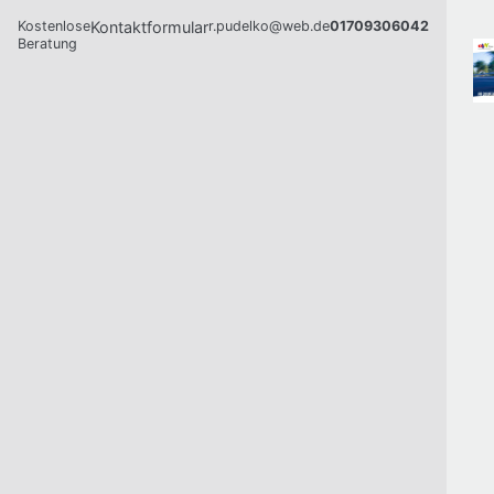
Kostenlose
Kontaktformular
r.pudelko@web.de
01709306042
Beratung