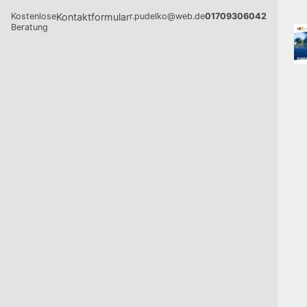
Kostenlose
Kontaktformular
r.pudelko@web.de
01709306042
Beratung