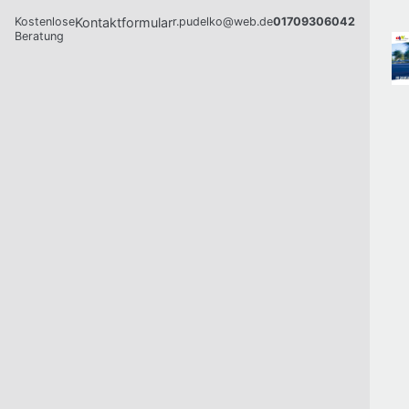
Kostenlose
Kontaktformular
r.pudelko@web.de
01709306042
Beratung