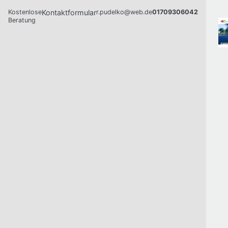
Kostenlose
Kontaktformular
r.pudelko@web.de
01709306042
Beratung