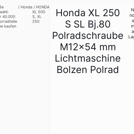
ße
/
Honda
/
HONDA
Honda XL 250
N
wahl:
XL 500
n
r 40.000
S, XL
e
S SL Bj.80
orradteile
250
m
ne kaufen
a
Polradschraube
La
M12x54 mm
Lichtmaschine
Bolzen Polrad