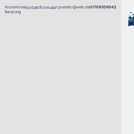
Kostenlose
Kontaktformular
r.pudelko@web.de
01709306042
Beratung