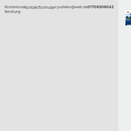
Kostenlose
Kontaktformular
r.pudelko@web.de
01709306042
Beratung