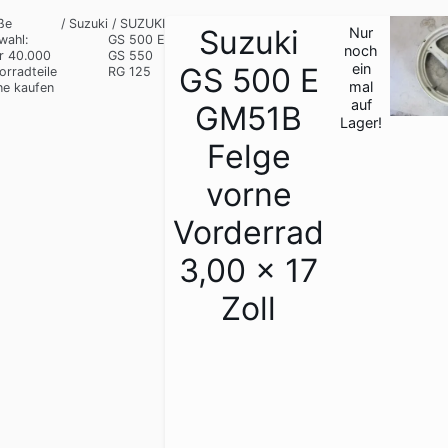
ße
/
Suzuki
/
SUZUKI
Suzuki
Nur
wahl:
GS 500 E
1
noch
r 40.000
GS 550
/
ein
GS 500 E
orradteile
RG 125
4
mal
ne kaufen
auf
GM51B
Lager!
Felge
vorne
Vorderrad
3,00 x 17
Zoll