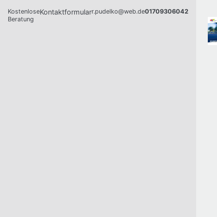
Kostenlose
Kontaktformular
r.pudelko@web.de
01709306042
Beratung