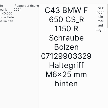
ße
/
Lagerauflösung
C43 BMW F
Nur
wahl:
2024
noch
r 40.000
ein
650 CS_R
orradteile
mal
ne kaufen
auf
1150 R
Lager!
Schraube
Bolzen
07129903329
Haltegriff
M6x25 mm
hinten