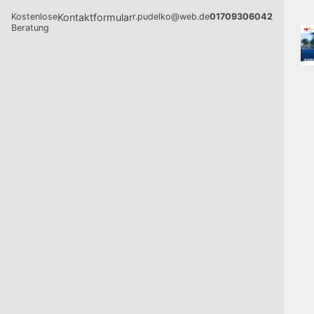
Kostenlose
Kontaktformular
r.pudelko@web.de
01709306042
Beratung