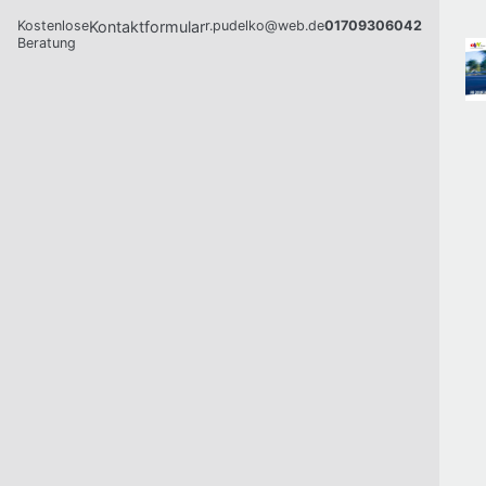
Kostenlose
Kontaktformular
r.pudelko@web.de
01709306042
Beratung