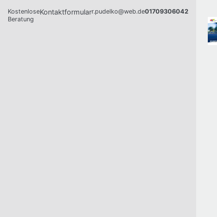
Kostenlose
Kontaktformular
r.pudelko@web.de
01709306042
Beratung