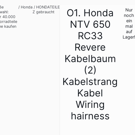
ße
/
Honda
/
HONDATEILE
O1. Honda
Nur
wahl:
Z gebraucht
noch
r 40.000
ein
NTV 650
orradteile
mal
ne kaufen
auf
RC33
Lager
Revere
Kabelbaum
(2)
Kabelstrang
Kabel
Wiring
hairness