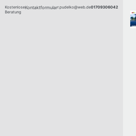
Kostenlose
Kontaktformular
r.pudelko@web.de
01709306042
Beratung