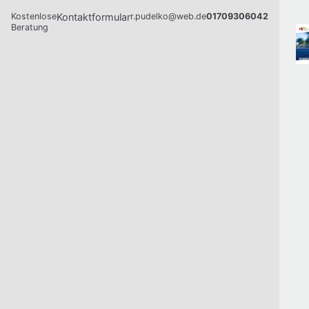
Kostenlose
Kontaktformular
r.pudelko@web.de
01709306042
Beratung