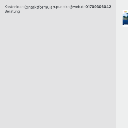
Kostenlose
Kontaktformular
r.pudelko@web.de
01709306042
Beratung