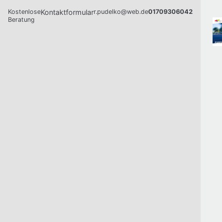
Kostenlose
Kontaktformular
r.pudelko@web.de
01709306042
Beratung