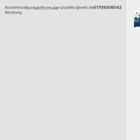
Kostenlose
Kontaktformular
r.pudelko@web.de
01709306042
Beratung