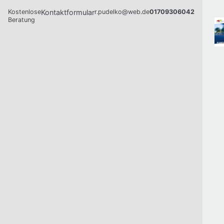
Kostenlose
Kontaktformular
r.pudelko@web.de
01709306042
Beratung