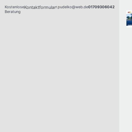
Kostenlose
Kontaktformular
r.pudelko@web.de
01709306042
Beratung