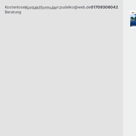
Kostenlose
Kontaktformular
r.pudelko@web.de
01709306042
Beratung